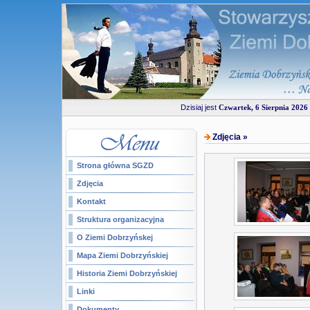
Dzisiaj jest
Czwartek, 6 Sierpnia 2026 
Zdjęcia »
Strona główna SGZD
Zdjęcia
Kontakt
Struktura organizacyjna
O Ziemi Dobrzyńskej
Mapa Ziemi Dobrzyńskiej
Historia Ziemi Dobrzyńskiej
Linki
Dokumenty