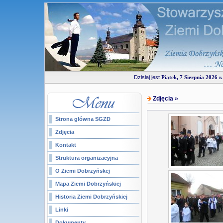
Dzisiaj jest
Piątek, 7 Sierpnia 2026 r.
Zdjęcia »
Strona główna SGZD
Zdjęcia
Kontakt
Struktura organizacyjna
O Ziemi Dobrzyńskej
Mapa Ziemi Dobrzyńskiej
Historia Ziemi Dobrzyńskiej
Linki
Dokumenty