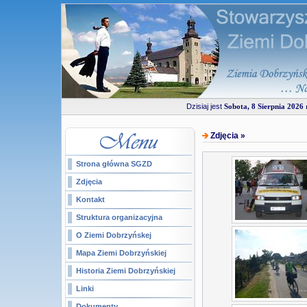
Dzisiaj jest
Sobota, 8 Sierpnia 2026 r
Zdjęcia »
Strona główna SGZD
Zdjęcia
Kontakt
Struktura organizacyjna
O Ziemi Dobrzyńskej
Mapa Ziemi Dobrzyńskiej
Historia Ziemi Dobrzyńskiej
Linki
Dokumenty