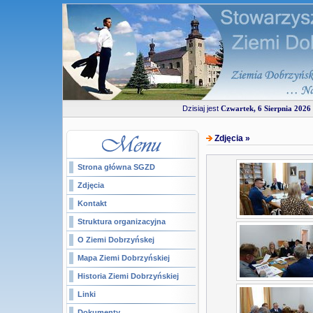
Dzisiaj jest
Czwartek, 6 Sierpnia 2026 
Zdjęcia »
Strona główna SGZD
Zdjęcia
Kontakt
Struktura organizacyjna
O Ziemi Dobrzyńskej
Mapa Ziemi Dobrzyńskiej
Historia Ziemi Dobrzyńskiej
Linki
Dokumenty